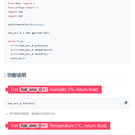
from
 m5ui 
import
from
 uiflow 
import
import
import
 hat

setScreenColor(
0x111111
)

hat_env_0 = hat.get(hat.ENV)

while
True
:

print
(hat_env_0.pressure)

print
(hat_env_0.temperature)

print
(hat_env_0.humidity)

  wait_ms(
2
)
功能说明
hat_env_0.humidity
用于获取环境湿度，返回值为浮点型百分比