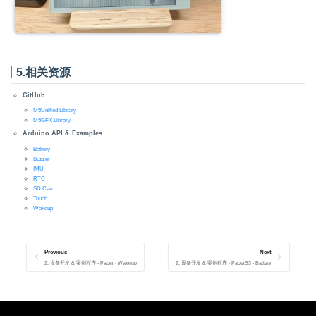
5.相关资源
GitHub
M5Unified Library
M5GFX Library
Arduino API & Examples
Battery
Buzzer
IMU
RTC
SD Card
Touch
Wakeup
Previous
Next
2. 设备开发 & 案例程序 - Paper - Wakeup
2. 设备开发 & 案例程序 - PaperS3 - Battery