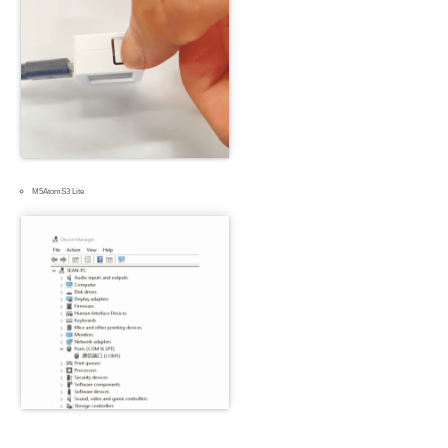
M5AtomS3 Lite